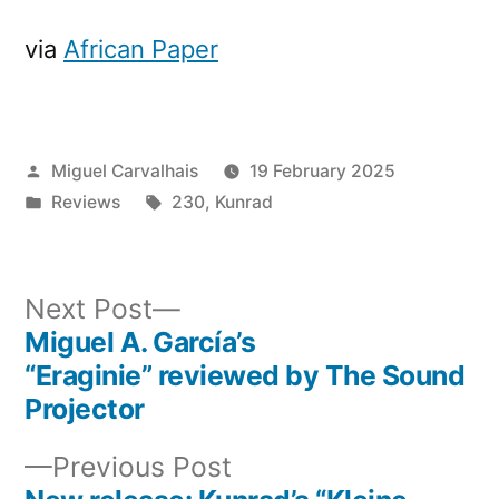
via
African Paper
Posted
Miguel Carvalhais
19 February 2025
by
Posted
Tags:
Reviews
230
,
Kunrad
in
Next
Next Post
post:
Miguel A. García’s
Post
“Eraginie” reviewed by The Sound
navigation
Projector
Previous
Previous Post
post: