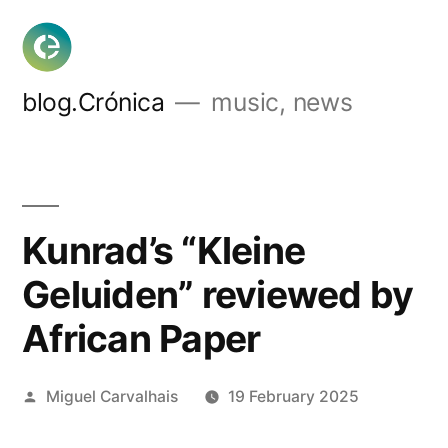
Skip
to
content
blog.Crónica
music, news
Kunrad’s “Kleine
Geluiden” reviewed by
African Paper
Posted
Miguel Carvalhais
19 February 2025
by