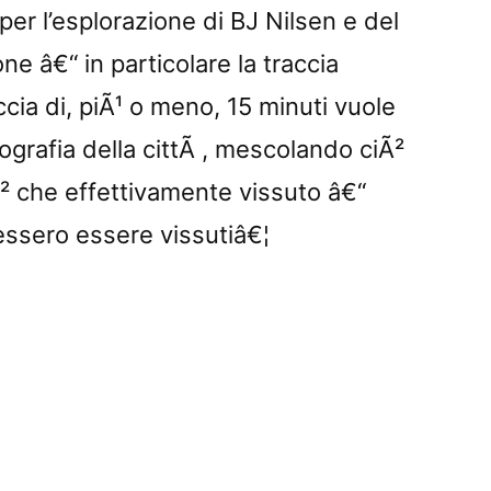
er l’esplorazione di BJ Nilsen e del
e â€“ in particolare la traccia
cia di, piÃ¹ o meno, 15 minuti vuole
ografia della cittÃ , mescolando ciÃ²
² che effettivamente vissuto â€“
essero essere vissutiâ€¦