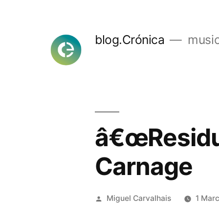
Skip
to
blog.Crónica
music
content
â€œResidu
Carnage
Posted
Miguel Carvalhais
1 Mar
by