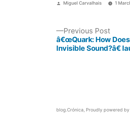
Posted
Miguel Carvalhais
1 Marc
by
Previ
Previous Post
post:
â€œQuark: How Does
Post
Invisible Sound?â€ l
navigation
blog.Crónica
,
Proudly powered by