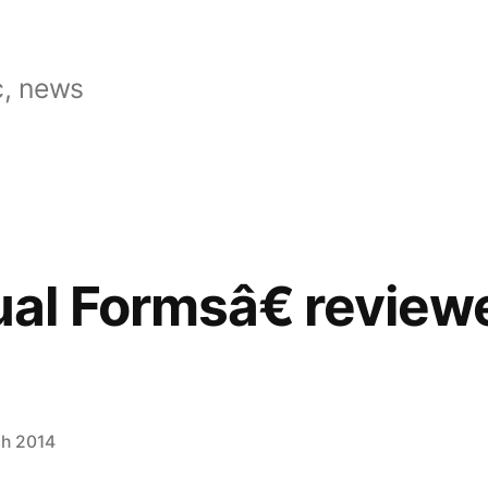
, news
al Formsâ€ review
ch 2014