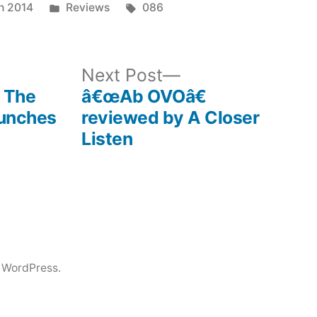
Posted
Tags:
h 2014
Reviews
086
in
ous
Next
Next Post
post:
 The
â€œAb OVOâ€
aunches
reviewed by A Closer
Listen
 WordPress.