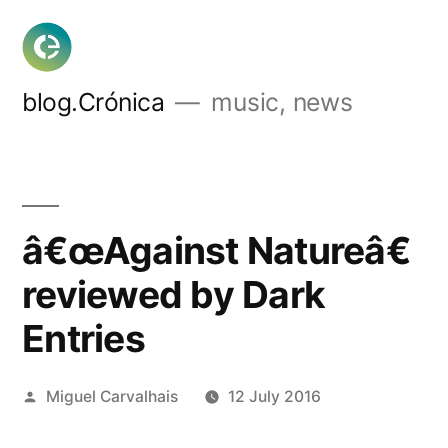
Skip
to
content
blog.Crónica
music, news
â€œAgainst Natureâ€
reviewed by Dark
Entries
Posted
Miguel Carvalhais
12 July 2016
by