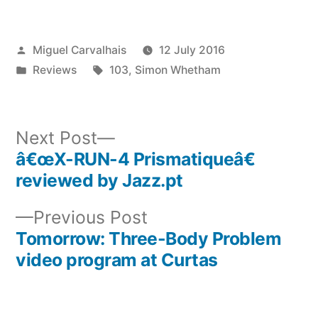
Posted
Miguel Carvalhais
12 July 2016
by
Posted
Tags:
Reviews
103
,
Simon Whetham
in
Next
Next Post
post:
â€œX-RUN-4 Prismatiqueâ€
Post
reviewed by Jazz.pt
navigation
Previous
Previous Post
post:
Tomorrow: Three-Body Problem
video program at Curtas