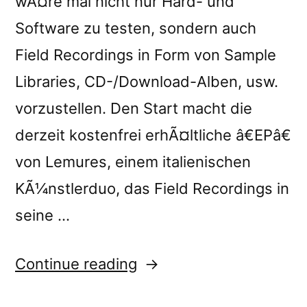
wÃ¤re mal nicht nur Hard- und
Software zu testen, sondern auch
Field Recordings in Form von Sample
Libraries, CD-/Download-Alben, usw.
vorzustellen. Den Start macht die
derzeit kostenfrei erhÃ¤ltliche â€EPâ€
von Lemures, einem italienischen
KÃ¼nstlerduo, das Field Recordings in
seine …
“â€œEPâ€
Continue reading
reviewed