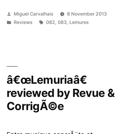
by
Posted
Miguel Carvalhais
8 November 2013
Field
by
Posted
Tags:
Reviews
082
,
083
,
Lemures
Recordings”
in
â€œLemuriaâ€
reviewed by Revue &
CorrigÃ©e