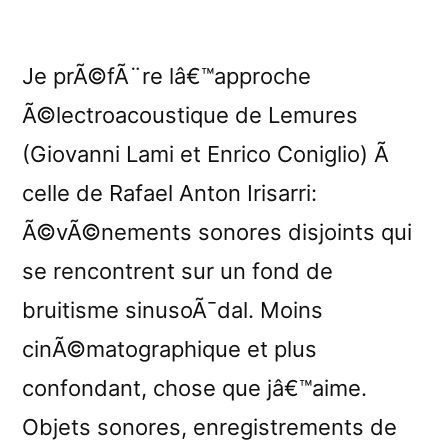
Je prÃ©fÃ¨re lâ€™approche
Ã©lectroacoustique de Lemures
(Giovanni Lami et Enrico Coniglio) Ã
celle de Rafael Anton Irisarri:
Ã©vÃ©nements sonores disjoints qui
se rencontrent sur un fond de
bruitisme sinusoÃ¯dal. Moins
cinÃ©matographique et plus
confondant, chose que jâ€™aime.
Objets sonores, enregistrements de