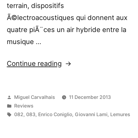
terrain, dispositifs
Ã©lectroacoustiques qui donnent aux
quatre piÃ¨ces un air hybride entre la
musique …
“â€œLemuriaâ€
Continue reading
reviewed
by
Posted
Miguel Carvalhais
11 December 2013
Monsieur
by
Posted
Reviews
DÃ©lire”
in
Tags:
082
,
083
,
Enrico Coniglio
,
Giovanni Lami
,
Lemures