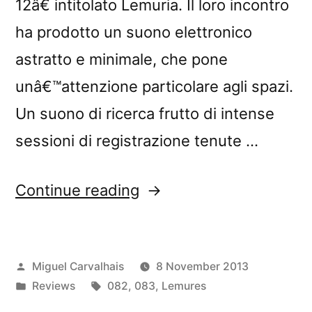
12â€ intitolato Lemuria. Il loro incontro
ha prodotto un suono elettronico
astratto e minimale, che pone
unâ€™attenzione particolare agli spazi.
Un suono di ricerca frutto di intense
sessioni di registrazione tenute …
“â€œLemuriaâ€
Continue reading
reviewed
by
Posted
Miguel Carvalhais
8 November 2013
Son
by
Posted
Tags:
Reviews
082
,
083
,
Lemures
of
in