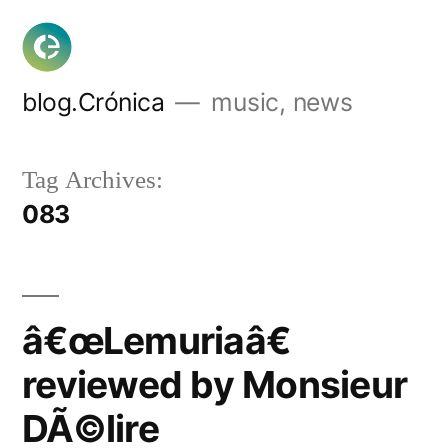
Skip
to
content
blog.Crónica
music, news
Tag Archives:
083
â€œLemuriaâ€
reviewed by Monsieur
DÃ©lire