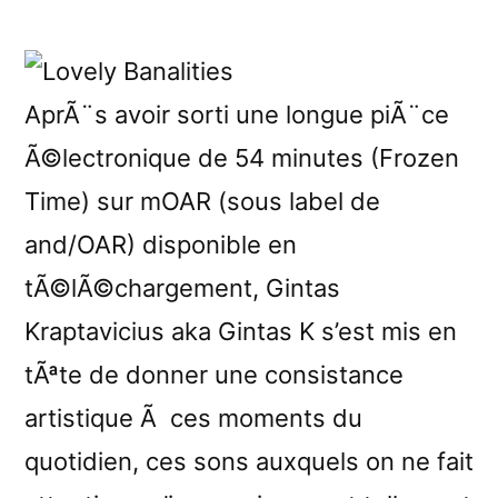
â€œLovely
Banalitiesâ€
reviewed
by
AprÃ¨s avoir sorti une longue piÃ¨ce
Liability
Ã©lectronique de 54 minutes (Frozen
Time) sur mOAR (sous label de
and/OAR) disponible en
tÃ©lÃ©chargement, Gintas
Kraptavicius aka Gintas K s’est mis en
tÃªte de donner une consistance
artistique Ã ces moments du
quotidien, ces sons auxquels on ne fait