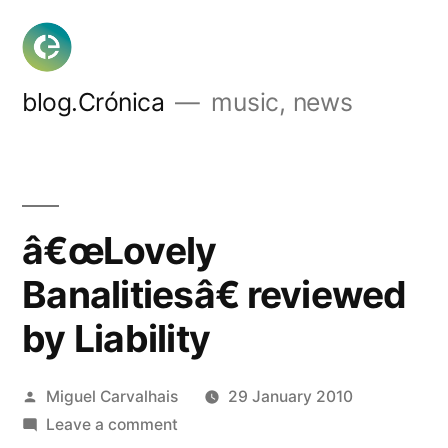
Skip
to
content
blog.Crónica
music, news
â€œLovely
Banalitiesâ€ reviewed
by Liability
Posted
Miguel Carvalhais
29 January 2010
by
on
Leave a comment