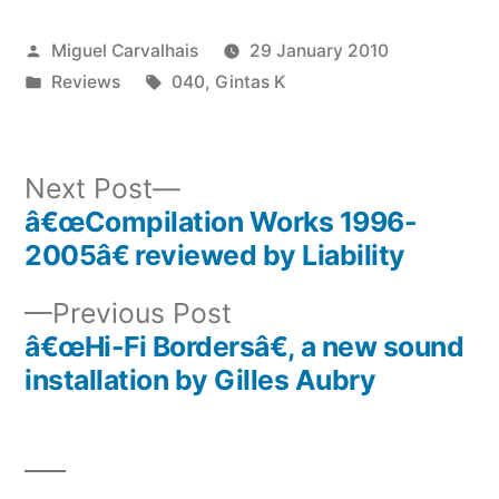
Posted
Miguel Carvalhais
29 January 2010
by
Posted
Tags:
Reviews
040
,
Gintas K
in
Next
Next Post
post:
â€œCompilation Works 1996-
Post
2005â€ reviewed by Liability
navigation
Previous
Previous Post
post:
â€œHi-Fi Bordersâ€, a new sound
installation by Gilles Aubry