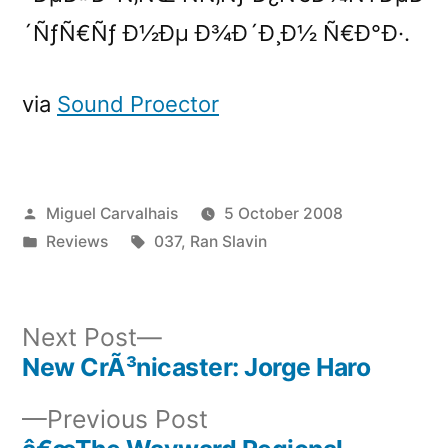
´ÑƒÑ€Ñƒ Ð½Ðµ Ð¾Ð´Ð¸Ð½ Ñ€Ð°Ð·.
via
Sound Proector
Posted
Miguel Carvalhais
5 October 2008
by
Posted
Tags:
Reviews
037
,
Ran Slavin
in
Next
Next Post
post:
New CrÃ³nicaster: Jorge Haro
Post
Previous
Previous Post
navigation
post: