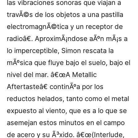
las vibraciones sonoras que viajan a
travÃ©s de los objetos a una pastilla
electromagnÃ©tica y un receptor de
radioâ€. AproximÃ¡ndose aÃºn mÃ¡s a
lo imperceptible, Simon rescata la
mÃºsica que fluye bajo el suelo, bajo el
nivel del mar. â€œA Metallic
Aftertasteâ€ continÃºa por los
reductos helados, tanto como el metal
expuesto al viento, que es a lo que se
asemejan estos minutos en el campo
de acero y su Ã³xido. â€œ(Interlude,