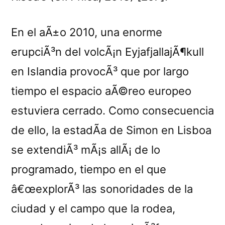
En el aÃ±o 2010, una enorme
erupciÃ³n del volcÃ¡n EyjafjallajÃ¶kull
en Islandia provocÃ³ que por largo
tiempo el espacio aÃ©reo europeo
estuviera cerrado. Como consecuencia
de ello, la estadÃ­a de Simon en Lisboa
se extendiÃ³ mÃ¡s allÃ¡ de lo
programado, tiempo en el que
â€œexplorÃ³ las sonoridades de la
ciudad y el campo que la rodea,