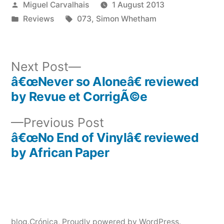
Posted
Miguel Carvalhais
1 August 2013
by
Posted
Tags:
Reviews
073
,
Simon Whetham
in
Next
Next Post
post:
â€œNever so Aloneâ€ reviewed
Post
by Revue et CorrigÃ©e
navigation
Previous
Previous Post
post:
â€œNo End of Vinylâ€ reviewed
by African Paper
blog.Crónica
,
Proudly powered by WordPress.