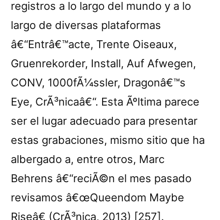
registros a lo largo del mundo y a lo
largo de diversas plataformas
â€“Entrâ€™acte, Trente Oiseaux,
Gruenrekorder, Install, Auf Afwegen,
CONV, 1000fÃ¼ssler, Dragonâ€™s
Eye, CrÃ³nicaâ€“. Esta Ãºltima parece
ser el lugar adecuado para presentar
estas grabaciones, mismo sitio que ha
albergado a, entre otros, Marc
Behrens â€“reciÃ©n el mes pasado
revisamos â€œQueendom Maybe
Riseâ€ (CrÃ³nica, 2013) [257].