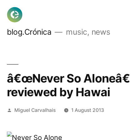
Skip
to
content
blog.Crónica
music, news
â€œNever So Aloneâ€
reviewed by Hawai
Posted
Miguel Carvalhais
1 August 2013
by