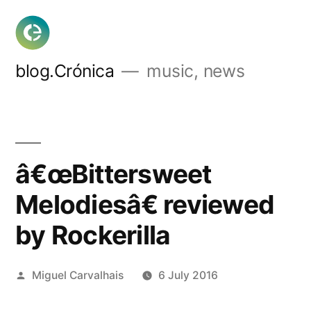
Skip
to
content
blog.Crónica
music, news
â€œBittersweet
Melodiesâ€ reviewed
by Rockerilla
Posted
Miguel Carvalhais
6 July 2016
by