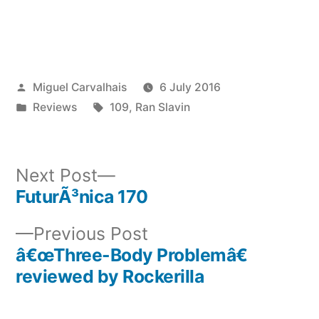
Posted
Miguel Carvalhais
6 July 2016
by
Posted
Tags:
Reviews
109
,
Ran Slavin
in
Next
Next Post
post:
FuturÃ³nica 170
Post
Previous
Previous Post
navigation
post:
â€œThree-Body Problemâ€
reviewed by Rockerilla