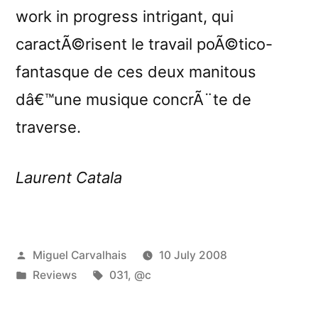
work in progress intrigant, qui
caractÃ©risent le travail poÃ©tico-
fantasque de ces deux manitous
dâ€™une musique concrÃ¨te de
traverse.
Laurent Catala
Posted
Miguel Carvalhais
10 July 2008
by
Posted
Tags:
Reviews
031
,
@c
in