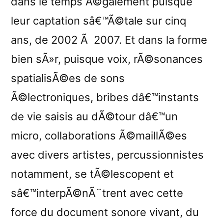
dans le temps Ã©galement puisque
leur captation sâ€™Ã©tale sur cinq
ans, de 2002 Ã 2007. Et dans la forme
bien sÃ»r, puisque voix, rÃ©sonances
spatialisÃ©es de sons
Ã©lectroniques, bribes dâ€™instants
de vie saisis au dÃ©tour dâ€™un
micro, collaborations Ã©maillÃ©es
avec divers artistes, percussionnistes
notamment, se tÃ©lescopent et
sâ€™interpÃ©nÃ¨trent avec cette
force du document sonore vivant, du