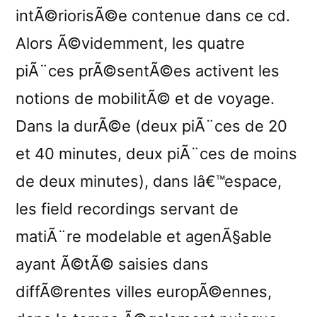
intÃ©riorisÃ©e contenue dans ce cd.
Alors Ã©videmment, les quatre
piÃ¨ces prÃ©sentÃ©es activent les
notions de mobilitÃ© et de voyage.
Dans la durÃ©e (deux piÃ¨ces de 20
et 40 minutes, deux piÃ¨ces de moins
de deux minutes), dans lâ€™espace,
les field recordings servant de
matiÃ¨re modelable et agenÃ§able
ayant Ã©tÃ© saisies dans
diffÃ©rentes villes europÃ©ennes,