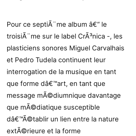
by
Pour ce septiÃ¨me album â€“ le
troisiÃ¨me sur le label CrÃ³nica -, les
plasticiens sonores Miguel Carvalhais
et Pedro Tudela continuent leur
interrogation de la musique en tant
que forme dâ€™art, en tant que
message mÃ©diumnique davantage
que mÃ©diatique susceptible
dâ€™Ã©tablir un lien entre la nature
extÃ©rieure et la forme