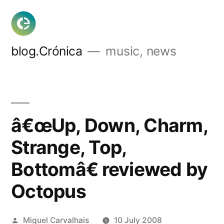
Skip
to
content
blog.Crónica
music, news
â€œUp, Down, Charm,
Strange, Top,
Bottomâ€ reviewed by
Octopus
Posted
Miguel Carvalhais
10 July 2008