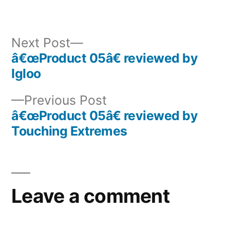
in
Next
Next Post
post:
â€œProduct 05â€ reviewed by
Post
Igloo
navigation
Previous
Previous Post
post:
â€œProduct 05â€ reviewed by
Touching Extremes
Leave a comment