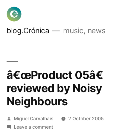
Skip
to
content
blog.Crónica
music, news
â€œProduct 05â€
reviewed by Noisy
Neighbours
Posted
Miguel Carvalhais
2 October 2005
by
on
Leave a comment