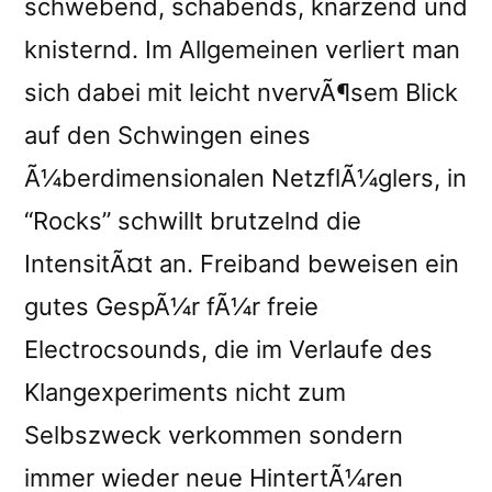
schwebend, schabends, knarzend und
knisternd. Im Allgemeinen verliert man
sich dabei mit leicht nvervÃ¶sem Blick
auf den Schwingen eines
Ã¼berdimensionalen NetzflÃ¼glers, in
“Rocks” schwillt brutzelnd die
IntensitÃ¤t an. Freiband beweisen ein
gutes GespÃ¼r fÃ¼r freie
Electrocsounds, die im Verlaufe des
Klangexperiments nicht zum
Selbszweck verkommen sondern
immer wieder neue HintertÃ¼ren