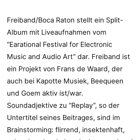
â€œProduct
05â€
reviewed
Freiband/Boca Raton stellt ein Split-
by
Album mit Liveaufnahmen vom
Noisy
“Earational Festival for Electronic
Neighbours
Music and Audio Art” dar. Freiband ist
ein Projekt von Frans de Waard, der
auch bei Kapotte Musiek, Beequeen
und Goem aktiv ist/war.
Soundadjektive zu “Replay”, so der
Untertitel seines Beitrages, sind im
Brainstorming: flirrend, insektenhaft,