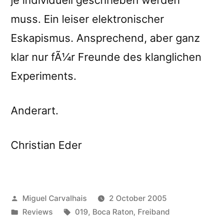
muss. Ein leiser elektronischer
Eskapismus. Ansprechend, aber ganz
klar nur fÃ¼r Freunde des klanglichen
Experiments.
Anderart.
Christian Eder
Posted
Miguel Carvalhais
2 October 2005
by
Posted
Tags:
Reviews
019
,
Boca Raton
,
Freiband