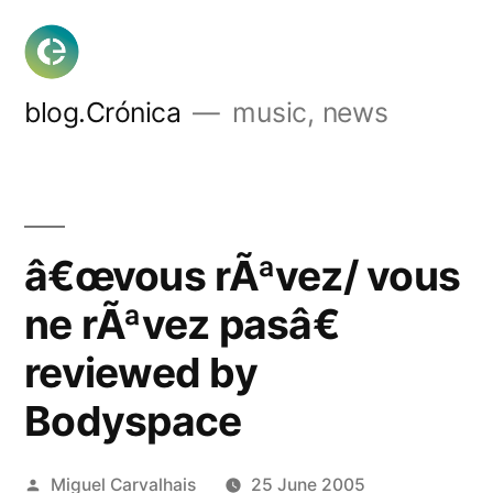
Skip
to
content
blog.Crónica
music, news
â€œvous rÃªvez/ vous
ne rÃªvez pasâ€
reviewed by
Bodyspace
Posted
Miguel Carvalhais
25 June 2005