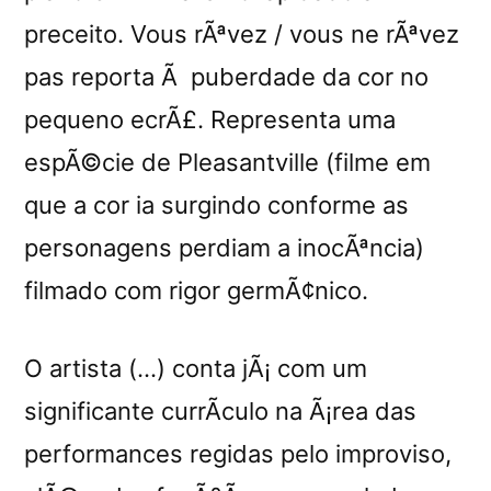
preceito. Vous rÃªvez / vous ne rÃªvez
pas reporta Ã puberdade da cor no
pequeno ecrÃ£. Representa uma
espÃ©cie de Pleasantville (filme em
que a cor ia surgindo conforme as
personagens perdiam a inocÃªncia)
filmado com rigor germÃ¢nico.
O artista (…) conta jÃ¡ com um
significante currÃ­culo na Ã¡rea das
performances regidas pelo improviso,