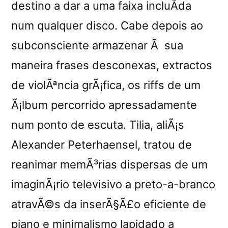
destino a dar a uma faixa incluÃ­da
num qualquer disco. Cabe depois ao
subconsciente armazenar Ã sua
maneira frases desconexas, extractos
de violÃªncia grÃ¡fica, os riffs de um
Ã¡lbum percorrido apressadamente
num ponto de escuta. Tilia, aliÃ¡s
Alexander Peterhaensel, tratou de
reanimar memÃ³rias dispersas de um
imaginÃ¡rio televisivo a preto-a-branco
atravÃ©s da inserÃ§Ã£o eficiente de
piano e minimalismo lapidado a