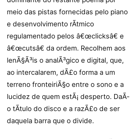
meio das pistas fornecidas pelo piano
e desenvolvimento rÃ­tmico
regulamentado pelos â€œclicksâ€ e
â€œcutsâ€ da ordem. Recolhem aos
lenÃ§Ã³is o analÃ³gico e digital, que,
ao intercalarem, dÃ£o forma a um
terreno fronteiriÃ§o entre o sono e a
lucidez de quem estÃ¡ desperto. DaÃ­
o tÃ­tulo do disco e a razÃ£o de ser
daquela barra que o divide.