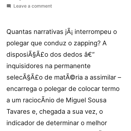
by
on
Leave a comment
â€œvous
rÃªvez/
vous
Quantas narrativas jÃ¡ interrompeu o
ne
polegar que conduz o zapping? A
rÃªvez
disposiÃ§Ã£o dos dedos â€“
pasâ€
reviewed
inquisidores na permanente
by
selecÃ§Ã£o de matÃ©ria a assimilar –
Bodyspace
encarrega o polegar de colocar termo
a um raciocÃ­nio de Miguel Sousa
Tavares e, chegada a sua vez, o
indicador de determinar o melhor