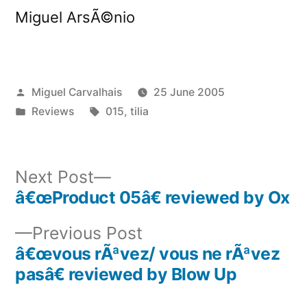
Miguel ArsÃ©nio
Posted
Miguel Carvalhais
25 June 2005
by
Posted
Tags:
Reviews
015
,
tilia
in
Next
Next Post
post:
â€œProduct 05â€ reviewed by Ox
Post
Previous
Previous Post
navigation
post:
â€œvous rÃªvez/ vous ne rÃªvez
pasâ€ reviewed by Blow Up