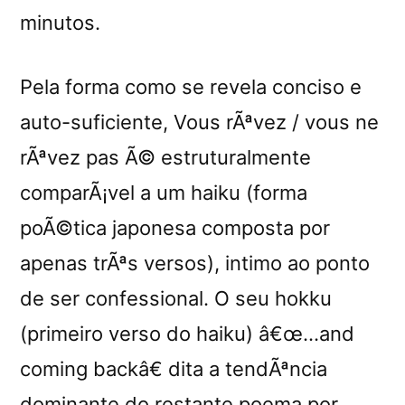
minutos.
Pela forma como se revela conciso e
auto-suficiente, Vous rÃªvez / vous ne
rÃªvez pas Ã© estruturalmente
comparÃ¡vel a um haiku (forma
poÃ©tica japonesa composta por
apenas trÃªs versos), intimo ao ponto
de ser confessional. O seu hokku
(primeiro verso do haiku) â€œ…and
coming backâ€ dita a tendÃªncia
dominante do restante poema por