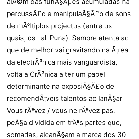
alÃ©m das funÃ§Ãµes acumuladas na
percussÃ£o e manipulaÃ§Ã£o de sons
de mÃºltiplos projectos (entre os
quais, os Lali Puna). Sempre atenta ao
que de melhor vai gravitando na Ã¡rea
da electrÃ³nica mais vanguardista,
volta a CrÃ³nica a ter um papel
determinante na exposiÃ§Ã£o de
recomendÃ¡veis talentos ao lanÃ§ar
Vous rÃªvez / vous ne rÃªvez pas,
peÃ§a dividida em trÃªs partes que,
somadas, alcanÃ§am a marca dos 30