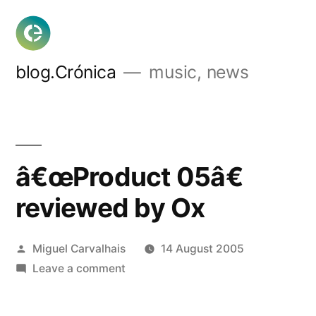
Skip
to
content
blog.Crónica
music, news
â€œProduct 05â€
reviewed by Ox
Posted
Miguel Carvalhais
14 August 2005
by
on
Leave a comment
â€œProduct
05â€