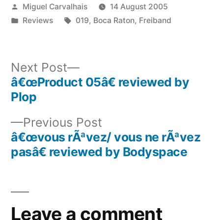
Posted
Miguel Carvalhais
14 August 2005
by
Posted
Tags:
Reviews
019
,
Boca Raton
,
Freiband
in
Next
Next Post
post:
â€œProduct 05â€ reviewed by
Post
Plop
navigation
Previous
Previous Post
post:
â€œvous rÃªvez/ vous ne rÃªvez
pasâ€ reviewed by Bodyspace
Leave a comment