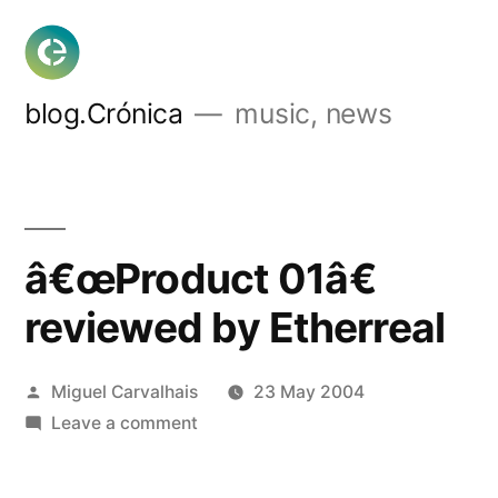
Skip
to
content
blog.Crónica
music, news
â€œProduct 01â€
reviewed by Etherreal
Posted
Miguel Carvalhais
23 May 2004
by
on
Leave a comment
â€œProduct
01â€