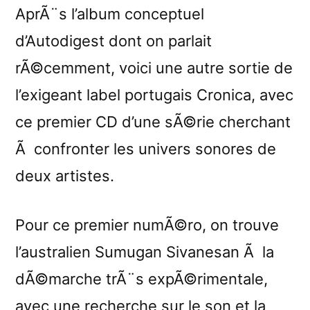
reviewed
AprÃ¨s l’album conceptuel
by
d’Autodigest dont on parlait
Etherreal
rÃ©cemment, voici une autre sortie de
l’exigeant label portugais Cronica, avec
ce premier CD d’une sÃ©rie cherchant
Ã confronter les univers sonores de
deux artistes.
Pour ce premier numÃ©ro, on trouve
l’australien Sumugan Sivanesan Ã la
dÃ©marche trÃ¨s expÃ©rimentale,
avec une recherche sur le son et la