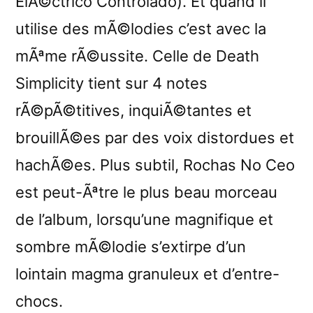
ElÃ©ctrico Controlado). Et quand il
utilise des mÃ©lodies c’est avec la
mÃªme rÃ©ussite. Celle de Death
Simplicity tient sur 4 notes
rÃ©pÃ©titives, inquiÃ©tantes et
brouillÃ©es par des voix distordues et
hachÃ©es. Plus subtil, Rochas No Ceo
est peut-Ãªtre le plus beau morceau
de l’album, lorsqu’une magnifique et
sombre mÃ©lodie s’extirpe d’un
lointain magma granuleux et d’entre-
chocs.