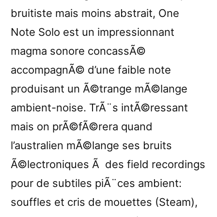
bruitiste mais moins abstrait, One
Note Solo est un impressionnant
magma sonore concassÃ©
accompagnÃ© d’une faible note
produisant un Ã©trange mÃ©lange
ambient-noise. TrÃ¨s intÃ©ressant
mais on prÃ©fÃ©rera quand
l’australien mÃ©lange ses bruits
Ã©lectroniques Ã des field recordings
pour de subtiles piÃ¨ces ambient:
souffles et cris de mouettes (Steam),