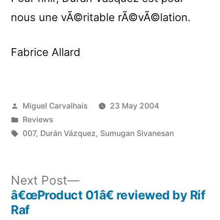
nous une vÃ©ritable rÃ©vÃ©lation.
Fabrice Allard
Posted
Miguel Carvalhais
23 May 2004
by
Posted
Reviews
in
Tags:
007
,
Durán Vázquez
,
Sumugan Sivanesan
Next
Next Post
post:
â€œProduct 01â€ reviewed by Rif
Post
Raf