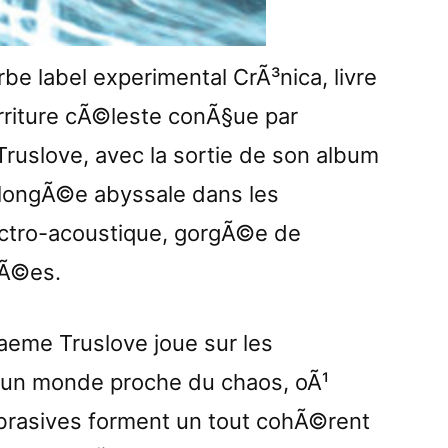
rbe label experimental CrÃ³nica, livre
riture cÃ©leste conÃ§ue par
uslove, avec la sortie de son album
 plongÃ©e abyssale dans les
ectro-acoustique, gorgÃ©e de
tÃ©es.
aeme Truslove joue sur les
un monde proche du chaos, oÃ¹
brasives forment un tout cohÃ©rent