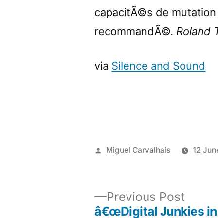
capacitÃ©s de mutation
recommandÃ©.
Roland 
via
Silence and Sound
Posted
Miguel Carvalhais
12 Jun
by
Previ
Previous Post
post:
â€œDigital Junkies in