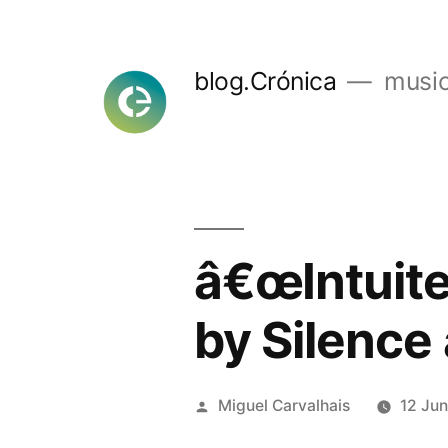
Skip
to
blog.Crónica
music
content
â€œIntuite
by Silence
Posted
Miguel Carvalhais
12 Ju
by