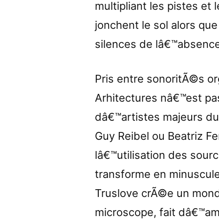
multipliant les pistes et
jonchent le sol alors qu
silences de lâ€™absence
Pris entre sonoritÃ©s or
Arhitectures nâ€™est p
dâ€™artistes majeurs d
Guy Reibel ou Beatriz Fer
lâ€™utilisation des sour
transforme en minuscul
Truslove crÃ©e un mond
microscope, fait dâ€™a