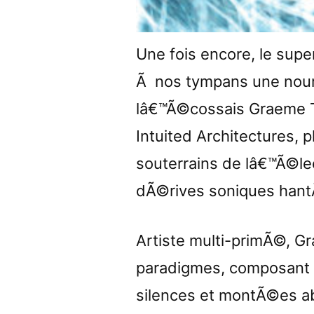
Une fois encore, le supe
Ã nos tympans une nour
lâ€™Ã©cossais Graeme Tr
Intuited Architectures,
souterrains de lâ€™Ã©l
dÃ©rives soniques han
Artiste multi-primÃ©, Gr
paradigmes, composant 
silences et montÃ©es a