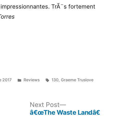
 impressionnantes. TrÃ¨s fortement
Torres
Posted
Tags:
e 2017
Reviews
130
,
Graeme Truslove
in
ous
Next
Next Post
post:
â€œThe Waste Landâ€