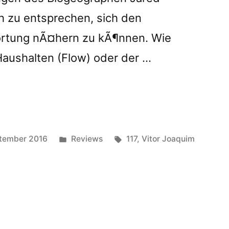
 zu entsprechen, sich den
ortung nÃ¤hern zu kÃ¶nnen. Wie
aushalten (Flow) oder der …
ographyâ€
ed
Posted
Tags:
tember 2016
Reviews
117
,
Vitor Joaquim
”
in