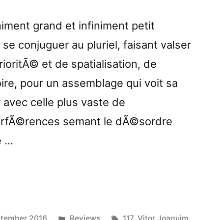
niment grand et infiniment petit
se conjuguer au pluriel, faisant valser
oritÃ© et de spatialisation, de
re, pour un assemblage qui voit sa
r avec celle plus vaste de
erfÃ©rences semant le dÃ©sordre
e …
ographyâ€
ed
Posted
Tags:
ptember 2016
Reviews
117
,
Vitor Joaquim