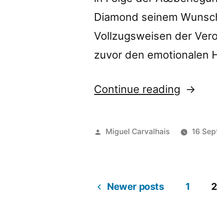
Diamond seinem Wunsch
Vollzugsweisen der Ver
zuvor den emotionalen H
“â€œGe
Continue reading
review
by
Posted
Miguel Carvalhais
16 Sep
Amusio
by
Newer posts
1
2
Posts