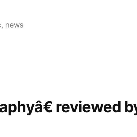
, news
phyâ€ reviewed by