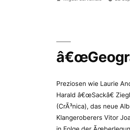
Silence
by
and
Sound”
â€œGeogra
Preziosen wie Laurie An
Harald â€œSackâ€ Zie
(CrÃ³nica), das neue Al
Klangeroberers Vitor J
in Folge der Ãœberlegu