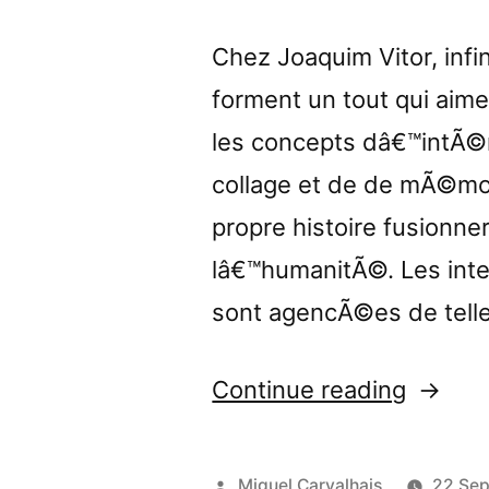
Chez Joaquim Vitor, infi
forment un tout qui aime 
les concepts dâ€™intÃ©ri
collage et de de mÃ©moi
propre histoire fusionne
lâ€™humanitÃ©. Les int
sont agencÃ©es de tell
“â€œGe
Continue reading
review
by
Posted
Miguel Carvalhais
22 Se