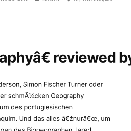
in
phyâ€ reviewed b
derson, Simon Fischer Turner oder
gler schmÃ¼cken Geography
bum des portugiesischen
oaquim. Und das alles â€žnurâ€œ, um
ngen des Biogeographen Jared