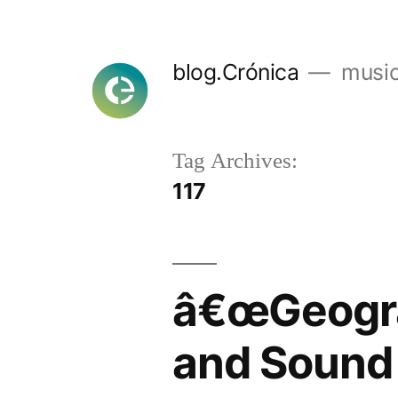
Skip
to
blog.Crónica
music
content
Tag Archives:
117
â€œGeogra
and Sound