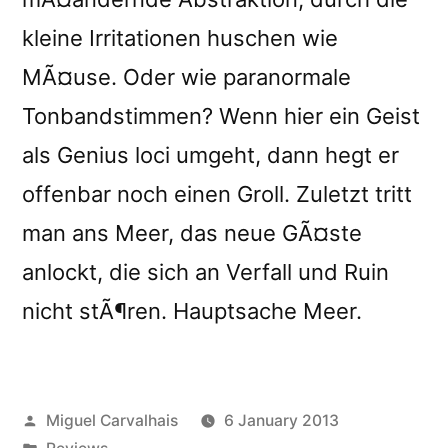
kleine Irritationen huschen wie
MÃ¤use. Oder wie paranormale
Tonbandstimmen? Wenn hier ein Geist
als Genius loci umgeht, dann hegt er
offenbar noch einen Groll. Zuletzt tritt
man ans Meer, das neue GÃ¤ste
anlockt, die sich an Verfall und Ruin
nicht stÃ¶ren. Hauptsache Meer.
Posted
Miguel Carvalhais
6 January 2013
by
Posted