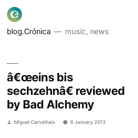
Skip
to
content
blog.Crónica
music, news
â€œeins bis
sechzehnâ€ reviewed
by Bad Alchemy
Posted
Miguel Carvalhais
6 January 2013
by