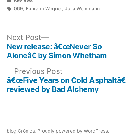
Reviews
in
Tags:
069
,
Ephraim Wegner
,
Julia Weinmann
Next
Next Post
post:
New release: â€œNever So
Post
Aloneâ€ by Simon Whetham
navigation
Previous
Previous Post
post:
â€œFive Years on Cold Asphaltâ€
reviewed by Bad Alchemy
blog.Crónica
,
Proudly powered by WordPress.