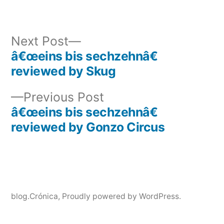
Next
Next Post
post:
â€œeins bis sechzehnâ€
Post
reviewed by Skug
navigation
Previous
Previous Post
post:
â€œeins bis sechzehnâ€
reviewed by Gonzo Circus
blog.Crónica
,
Proudly powered by WordPress.