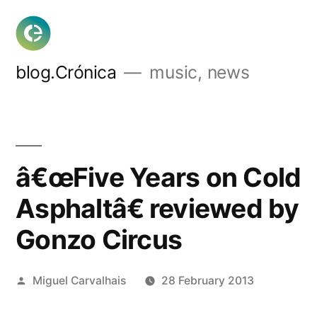
Skip
to
content
blog.Crónica
music, news
â€œFive Years on Cold
Asphaltâ€ reviewed by
Gonzo Circus
Posted
Miguel Carvalhais
28 February 2013
by