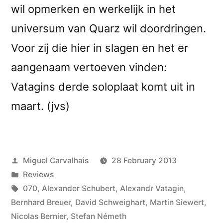
wil opmerken en werkelijk in het
universum van Quarz wil doordringen.
Voor zij die hier in slagen en het er
aangenaam vertoeven vinden:
Vatagins derde soloplaat komt uit in
maart. (jvs)
Posted
Miguel Carvalhais
28 February 2013
by
Posted
Reviews
in
Tags:
070
,
Alexander Schubert
,
Alexandr Vatagin
,
Bernhard Breuer
,
David Schweighart
,
Martin Siewert
,
Nicolas Bernier
,
Stefan Németh