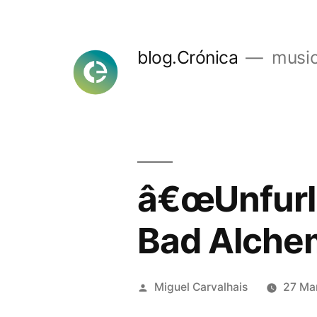
Skip
to
blog.Crónica
music
content
â€œUnfurli
Bad Alche
Posted
Miguel Carvalhais
27 Ma
by