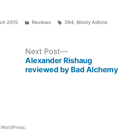
Posted
Tags:
ch 2015
Reviews
094
,
Monty Adkins
in
ous
Next
Next Post
post:
Alexander Rishaug
reviewed by Bad Alchemy
 WordPress.