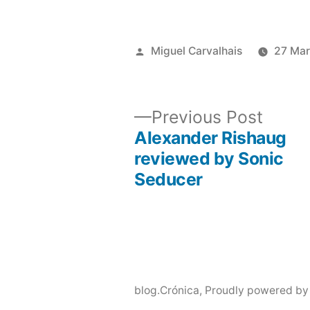
Posted
Miguel Carvalhais
27 Mar
by
Previ
Previous Post
post:
Alexander Rishaug
Post
reviewed by Sonic
Seducer
navigation
blog.Crónica
,
Proudly powered by