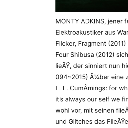
MONTY ADKINS, jener fe
Elektroakustiker aus Warw
Flicker, Fragment (2011)
Four Shibusa (2012) sich
lieÃŸ, der sinniert nun h
094~2015) Ã¼ber eine z
E. E. CumÂ­mings: for wh
it’s always our self we 
wohl vor, mit seinen fl
und Glitches das FlieÃŸ