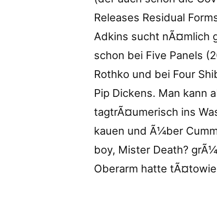
Releases Residual Forms 
Adkins sucht nÃ¤mlich ge
schon bei Five Panels (2
Rothko und bei Four Shib
Pip Dickens. Man kann a
tagtrÃ¤umerisch ins Was
kauen und Ã¼ber Cummi
boy, Mister Death? grÃ¼
Oberarm hatte tÃ¤towie