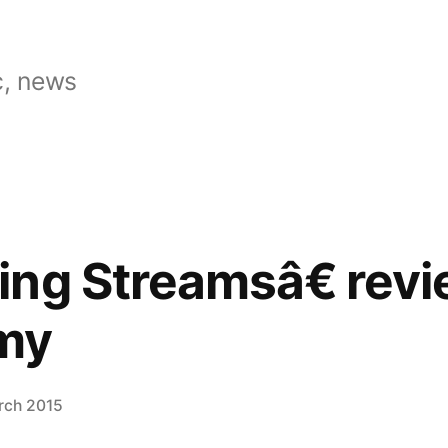
, news
ng Streamsâ€ rev
my
rch 2015