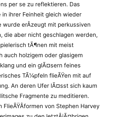
 per se zu reflektieren. Das
in ihrer Feinheit gleich wieder
 wurde erÂ­zeugt mit perkussiven
, die aber nicht geschlagen werden,
pielerisch tÃ¶nen mit meist
ch auch holzigem oder glasigem
nklang und ein glÃ¤sern feines
erisches TÃ¼pfeln flieÃŸen mit auf
ng. An deren Ufer lÃ¤sst sich kaum
itsche Fragmente zu meditieren.
n FlieÃŸÂ­formen von Stephen Harvey
erimages zu den letztÂ­jÃ¤hrigen