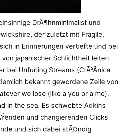
insinnige DrÃ¶hnminimalist und
ickshire, der zuletzt mit Fragile,
 sich in Erinnerungen vertiefte und bei
 von japanischer Schlichtheit leiten
ier bei Unfurling Streams (CrÃ³Â­nica
iemlich bekannt gewordene Zeile von
atever we lose (like a you or a me),
find in the sea. Es schwebte Adkins
ieÃŸenden und changierenden Clicks
ende und sich dabei stÃ¤ndig