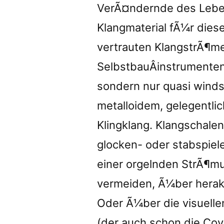
VerÃ¤ndernde des Lebens
Klangmaterial fÃ¼r diese 
vertrauten KlangstrÃ¶me
SelbstbauÂ­instrumenten
sondern nur quasi winds
metalloidem, gelegentli
Klingklang. Klangschale
glocken- oder stabspiel
einer orgelnden StrÃ¶mu
vermeiden, Ã¼ber herakl
Oder Ã¼ber die visuelle
(der auch schon die Cov