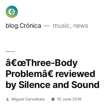
Skip
to
content
blog.Crónica
music, news
â€œThree-Body
Problemâ€ reviewed
by Silence and Sound
Posted
Miguel Carvalhais
10 June 2016
by