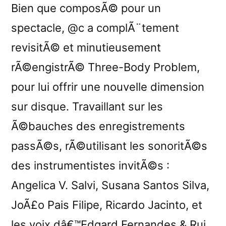
Bien que composÃ© pour un
spectacle, @c a complÃ¨tement
revisitÃ© et minutieusement
rÃ©engistrÃ© Three-Body Problem,
pour lui offrir une nouvelle dimension
sur disque. Travaillant sur les
Ã©bauches des enregistrements
passÃ©s, rÃ©utilisant les sonoritÃ©s
des instrumentistes invitÃ©s :
Angelica V. Salvi, Susana Santos Silva,
JoÃ£o Pais Filipe, Ricardo Jacinto, et
les voix dâ€™Edgard Fernandes & Rui