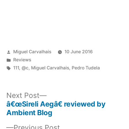
Posted
Miguel Carvalhais
10 June 2016
by
Posted
Reviews
in
Tags:
111
,
@c
,
Miguel Carvalhais
,
Pedro Tudela
Next
Next Post
post:
â€œSireli Aegâ€ reviewed by
Post
Ambient Blog
navigation
Previous
Previous Post