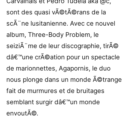
Carvalhais et Pedro Tudela aka @c,
sont des quasi vÃ©tÃ©rans de la
scÃ¨ne lusitanienne. Avec ce nouvel
album, Three-Body Problem, le
seiziÃ¨me de leur discographie, tirÃ©
dâ€™une crÃ©ation pour un spectacle
de marionnettes, Agapornis, le duo
nous plonge dans un monde Ã©trange
fait de murmures et de bruitages
semblant surgir dâ€™un monde
envoutÃ©.