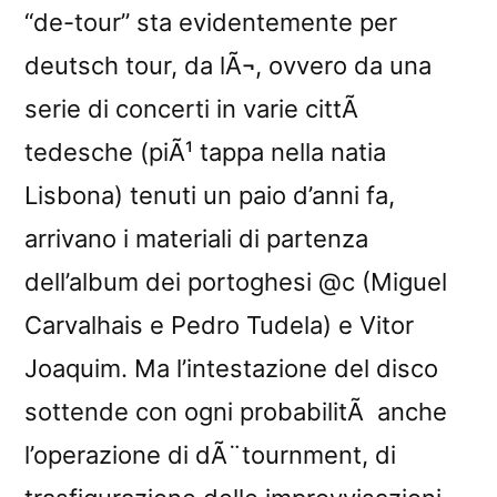
by
“de-tour” sta evidentemente per
Blow
deutsch tour, da lÃ¬, ovvero da una
Up
serie di concerti in varie cittÃ
tedesche (piÃ¹ tappa nella natia
Lisbona) tenuti un paio d’anni fa,
arrivano i materiali di partenza
dell’album dei portoghesi @c (Miguel
Carvalhais e Pedro Tudela) e Vitor
Joaquim. Ma l’intestazione del disco
sottende con ogni probabilitÃ anche
l’operazione di dÃ¨tournment, di