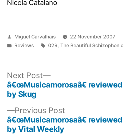
Nicola Catalano
Posted
Miguel Carvalhais
22 November 2007
by
Posted
Tags:
Reviews
029
,
The Beautiful Schizophonic
in
Next
Next Post
post:
â€œMusicamorosaâ€ reviewed
Post
by Skug
navigation
Previous
Previous Post
post:
â€œMusicamorosaâ€ reviewed
by Vital Weekly