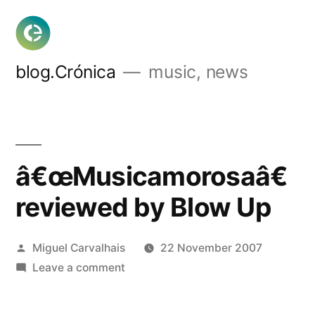
Skip
to
content
blog.Crónica
music, news
â€œMusicamorosaâ€
reviewed by Blow Up
Posted
Miguel Carvalhais
22 November 2007
by
on
Leave a comment
â€œMusicamorosaâ€
reviewed