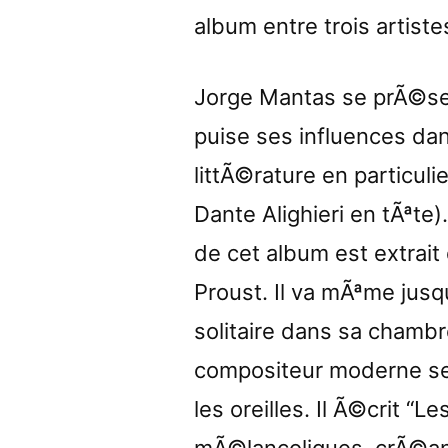
album entre trois artiste
Jorge Mantas se prÃ©se
puise ses influences da
littÃ©rature en particuli
Dante Alighieri en tÃªte)
de cet album est extrai
Proust. Il va mÃªme ju
solitaire dans sa chamb
compositeur moderne seu
les oreilles. Il Ã©crit “