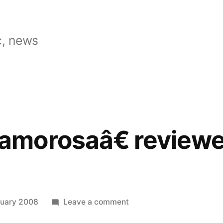
, news
morosaâ€ reviewe
on
nuary 2008
Leave a comment
â€œMusicamorosaâ€