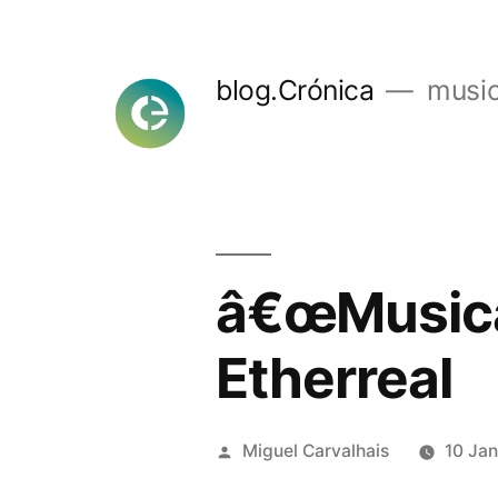
Skip
to
blog.Crónica
music
content
â€œMusica
Etherreal
Posted
Miguel Carvalhais
10 Ja
by