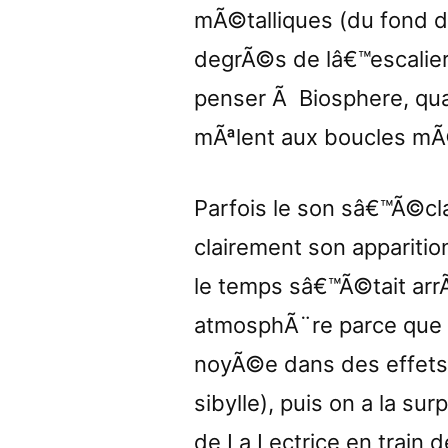
mÃ©talliques (du fond du
degrÃ©s de lâ€™escalier
penser Ã Biosphere, qua
mÃªlent aux boucles mÃ
Parfois le son sâ€™Ã©clai
clairement son appariti
le temps sâ€™Ã©tait ar
atmosphÃ¨re parce que d
noyÃ©e dans des effets
sibylle), puis on a la su
de La Lectrice en train d