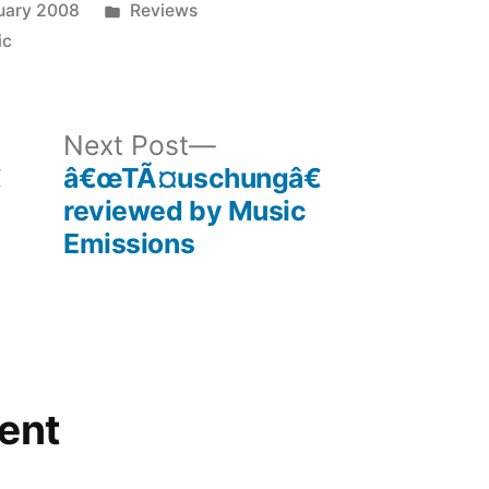
Posted
uary 2008
Reviews
in
ic
ous
Next
Next Post
post:

â€œTÃ¤uschungâ€
reviewed by Music
Emissions
ent