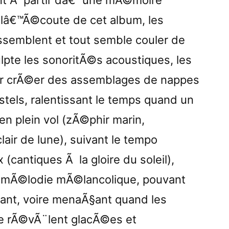
nt Ã partir dâ€™une mÃ©moire
 lâ€™Ã©coute de cet album, les
ssemblent et tout semble couler de
lpte les sonoritÃ©s acoustiques, les
our crÃ©er des assemblages de nappes
stels, ralentissant le temps quand un
n plein vol (zÃ©phir marin,
ir de lune), suivant le tempo
 (cantiques Ã la gloire du soleil),
 mÃ©lodie mÃ©lancolique, pouvant
ant, voire menaÃ§ant quand les
se rÃ©vÃ¨lent glacÃ©es et