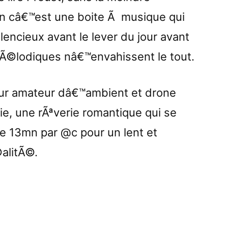
in câ€™est une boite Ã musique qui
lencieux avant le lever du jour avant
Ã©lodiques nâ€™envahissent le tout.
ur amateur dâ€™ambient et drone
ie, une rÃªverie romantique qui se
de 13mn par @c pour un lent et
©alitÃ©.