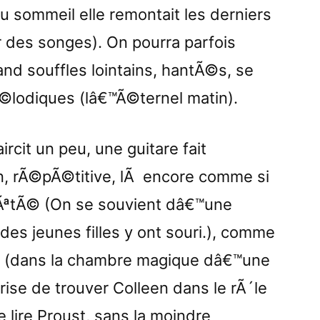
 sommeil elle remontait les derniers
 des songes). On pourra parfois
nd souffles lointains, hantÃ©s, se
©lodiques (lâ€™Ã©ternel matin).
rcit un peu, une guitare fait
on, rÃ©pÃ©titive, lÃ encore comme si
rÃªtÃ© (On se souvient dâ€™une
es jeunes filles y ont souri.), comme
 (dans la chambre magique dâ€™une
rprise de trouver Colleen dans le rÃ´le
e lire Proust, sans la moindre