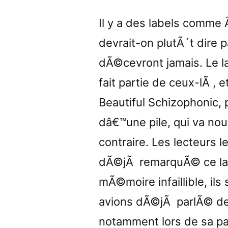
Il y a des labels comme 
devrait-on plutÃ´t dire
dÃ©cevront jamais. Le la
fait partie de ceux-lÃ ,
Beautiful Schizophonic,
dâ€™une pile, qui va nou
contraire. Les lecteurs 
dÃ©jÃ remarquÃ© ce lab
mÃ©moire infaillible, il
avions dÃ©jÃ parlÃ© de c
notamment lors de sa par