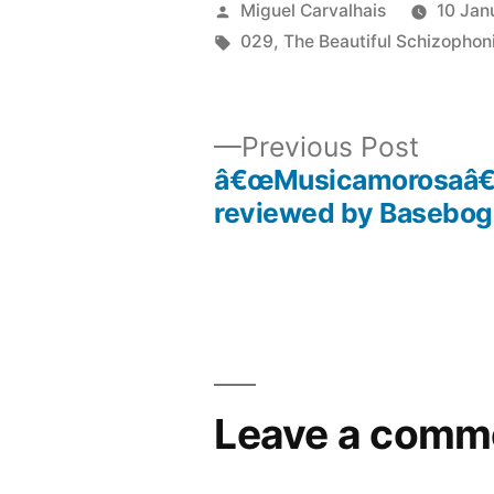
Posted
Miguel Carvalhais
10 Jan
by
Tags:
029
,
The Beautiful Schizophon
Previ
Previous Post
post:
â€œMusicamorosaâ€
Post
reviewed by Basebog
navigation
Leave a comm