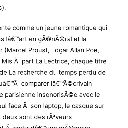
s).
nte comme un jeune romantique qui
ns lâ€™art en gÃ©nÃ©ral et la
er (Marcel Proust, Edgar Allan Poe,
. Mis Ã part La Lectrice, chaque titre
t de La recherche du temps perdu de
squâ€™Ã comparer lâ€™Ã©crivain
re parisienne insonorisÃ©e avec le
l face Ã son laptop, le casque sur
Les deux sont des rÃªveurs