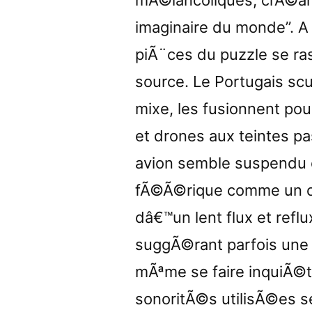
mÃ©lancoliques, crÃ©a
imaginaire du monde”. A
piÃ¨ces du puzzle se ra
source. Le Portugais scu
mixe, les fusionnent p
et drones aux teintes pa
avion semble suspendu e
fÃ©Ã©rique comme un cla
dâ€™un lent flux et reflux
suggÃ©rant parfois une
mÃªme se faire inquiÃ©t
sonoritÃ©s utilisÃ©es 