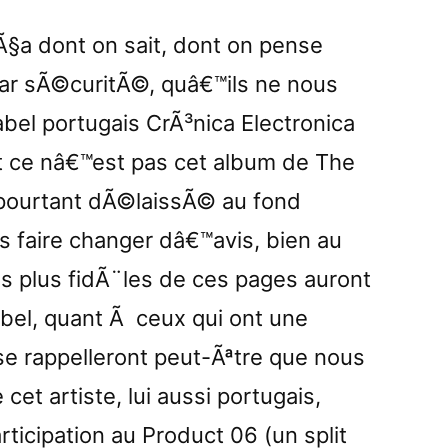
reviewed
by
Ã§a dont on sait, dont on pense
Etherreal
 par sÃ©curitÃ©, quâ€™ils ne nous
bel portugais CrÃ³nica Electronica
 et ce nâ€™est pas cet album de The
 pourtant dÃ©laissÃ© au fond
s faire changer dâ€™avis, bien au
les plus fidÃ¨les de ces pages auront
el, quant Ã ceux qui ont une
s se rappelleront peut-Ãªtre que nous
et artiste, lui aussi portugais,
ticipation au Product 06 (un split