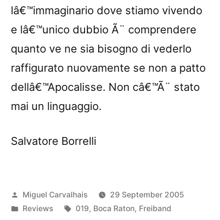
lâ€™immaginario dove stiamo vivendo
e lâ€™unico dubbio Ã¨ comprendere
quanto ve ne sia bisogno di vederlo
raffigurato nuovamente se non a patto
dellâ€™Apocalisse. Non câ€™Ã¨ stato
mai un linguaggio.
Salvatore Borrelli
Posted
Miguel Carvalhais
29 September 2005
by
Posted
Tags:
Reviews
019
,
Boca Raton
,
Freiband