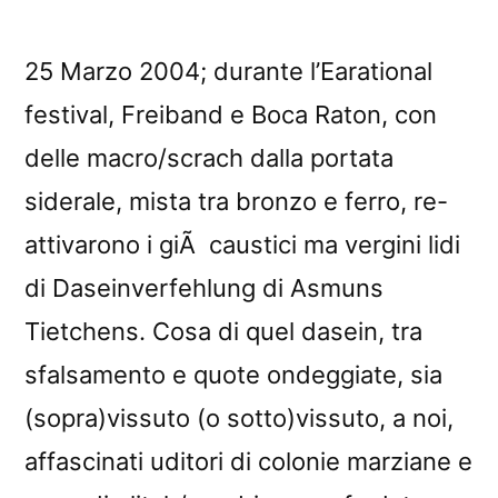
â€œProduct
05â€
reviewed
25 Marzo 2004; durante l’Earational
by
festival, Freiband e Boca Raton, con
Sands
delle macro/scrach dalla portata
Zine
siderale, mista tra bronzo e ferro, re-
attivarono i giÃ caustici ma vergini lidi
di Daseinverfehlung di Asmuns
Tietchens. Cosa di quel dasein, tra
sfalsamento e quote ondeggiate, sia
(sopra)vissuto (o sotto)vissuto, a noi,
affascinati uditori di colonie marziane e