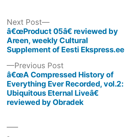
in
Next
Next Post
post:
â€œProduct 05â€ reviewed by
Post
Areen, weekly Cultural
navigation
Supplement of Eesti Ekspress.ee
Previous
Previous Post
post:
â€œA Compressed History of
Everything Ever Recorded, vol.2:
Ubiquitous Eternal Liveâ€
reviewed by Obradek