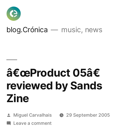
Skip
to
content
blog.Crónica
music, news
â€œProduct 05â€
reviewed by Sands
Zine
Posted
Miguel Carvalhais
29 September 2005
by
on
Leave a comment