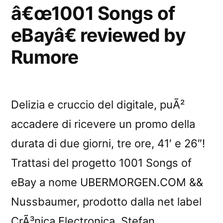
by
â€œ1001 Songs of
Terz
eBayâ€ reviewed by
Rumore
Delizia e cruccio del digitale, puÃ²
accadere di ricevere un promo della
durata di due giorni, tre ore, 41′ e 26″!
Trattasi del progetto 1001 Songs of
eBay a nome UBERMORGEN.COM &&
Nussbaumer, prodotto dalla net label
CrÃ³nica Electronica. Stefan