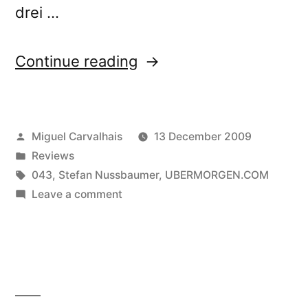
drei …
“â€œ1001
Continue reading
Songs
of
Posted
Miguel Carvalhais
13 December 2009
eBayâ€
by
Posted
Reviews
reviewed
in
Tags:
043
,
Stefan Nussbaumer
,
UBERMORGEN.COM
by
on
Leave a comment
â€œ1001
Terz”
Songs
of
eBayâ€
reviewed