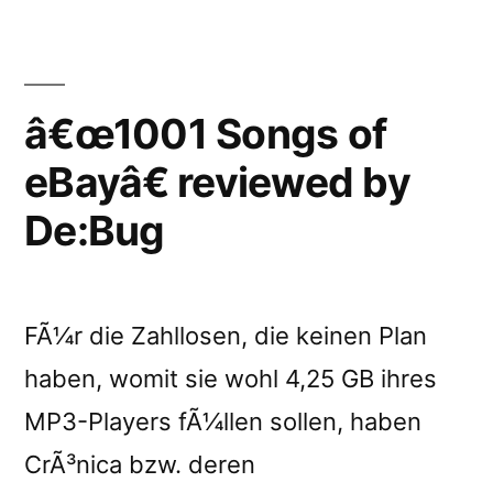
of
eBayâ€
reviewed
by
â€œ1001 Songs of
Rumore
eBayâ€ reviewed by
De:Bug
FÃ¼r die Zahllosen, die keinen Plan
haben, womit sie wohl 4,25 GB ihres
MP3-Players fÃ¼llen sollen, haben
CrÃ³nica bzw. deren