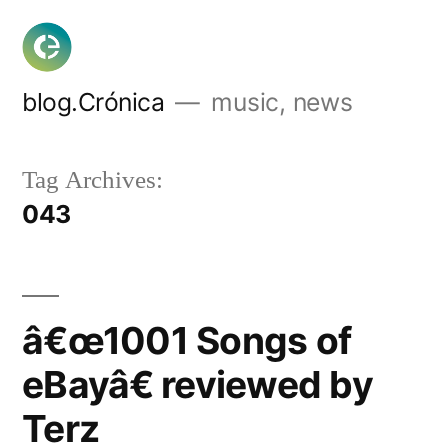
Skip
to
content
blog.Crónica
music, news
Tag Archives:
043
â€œ1001 Songs of
eBayâ€ reviewed by
Terz