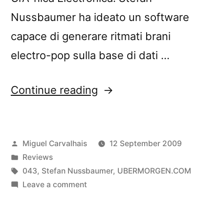
Nussbaumer ha ideato un software
capace di generare ritmati brani
electro-pop sulla base di dati …
“â€œ1001
Continue reading
Songs
of
Posted
Miguel Carvalhais
12 September 2009
eBayâ€
by
Posted
Reviews
reviewed
in
Tags:
043
,
Stefan Nussbaumer
,
UBERMORGEN.COM
by
on
Leave a comment
â€œ1001
Rumore”
Songs