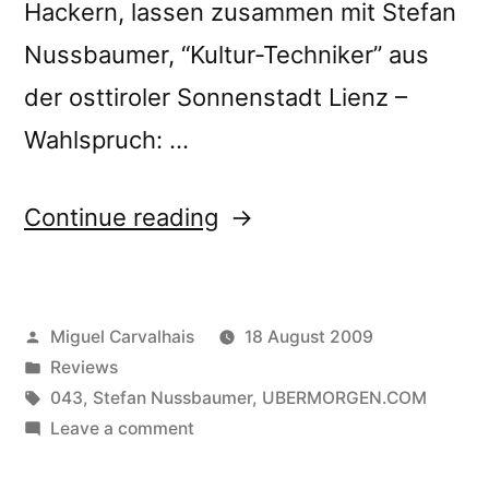
Hackern, lassen zusammen mit Stefan
Nussbaumer, “Kultur-Techniker” aus
der osttiroler Sonnenstadt Lienz –
Wahlspruch: …
“â€œ1001
Continue reading
Songs
of
Posted
Miguel Carvalhais
18 August 2009
eBayâ€
by
Posted
Reviews
reviewed
in
Tags:
043
,
Stefan Nussbaumer
,
UBERMORGEN.COM
by
on
Leave a comment
â€œ1001
Bad
Songs