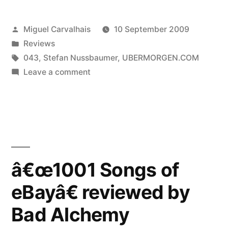
of
Posted
Miguel Carvalhais
10 September 2009
eBayâ€
by
Posted
Reviews
reviewed
in
Tags:
043
,
Stefan Nussbaumer
,
UBERMORGEN.COM
by
on
Leave a comment
â€œ1001
De:Bug”
Songs
of
eBayâ€
reviewed
by
â€œ1001 Songs of
De:Bug
eBayâ€ reviewed by
Bad Alchemy