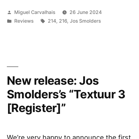
“Textuur
Posted
Miguel Carvalhais
26 June 2024
2”
by
Posted
Tags:
Reviews
214
,
216
,
Jos Smolders
and
in
”Textuur
3”
reviewed
by Bad
New release: Jos
Alchemy”
Smolders’s “Textuur 3
[Register]”
We’re very happy to announce the first