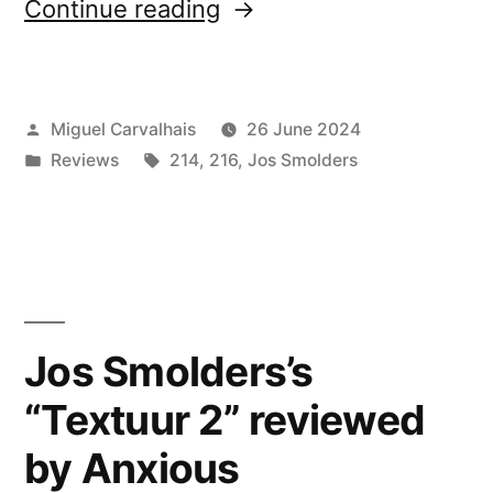
“Jos
Continue reading
Smolders’s
“Textuur
Posted
Miguel Carvalhais
26 June 2024
2”
by
Posted
Tags:
Reviews
214
,
216
,
Jos Smolders
and
in
”Textuur
3”
reviewed
by Bad
Jos Smolders’s
Alchemy”
“Textuur 2” reviewed
by Anxious