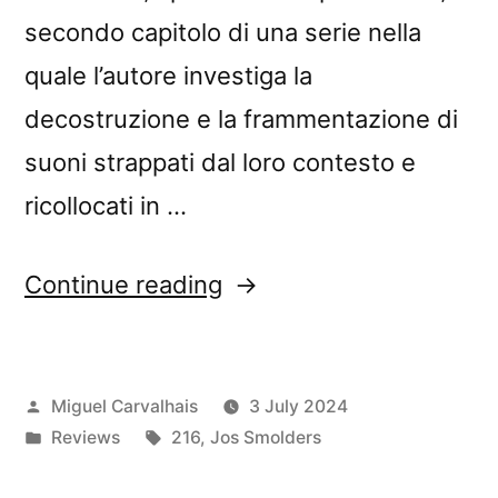
secondo capitolo di una serie nella
quale l’autore investiga la
decostruzione e la frammentazione di
suoni strappati dal loro contesto e
ricollocati in …
“Jos
Continue reading
Smolders’s
“Textuur
Posted
Miguel Carvalhais
3 July 2024
2”
by
Posted
Tags:
Reviews
216
,
Jos Smolders
reviewed
in