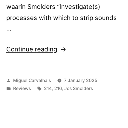
waarin Smolders “Investigate(s)
processes with which to strip sounds
…
“Jos
Continue reading
Smolders’s
“Textuur”
Posted
Miguel Carvalhais
7 January 2025
1
by
Posted
Tags:
Reviews
214
,
216
,
Jos Smolders
to
in
3
reviewed
by Nieuwe