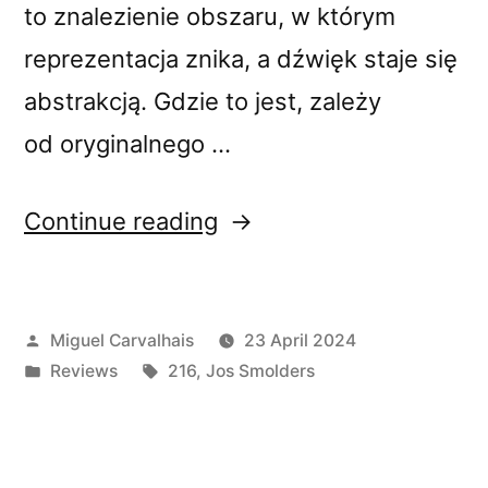
to znalezienie obszaru, w którym
reprezentacja znika, a dźwięk staje się
abstrakcją. Gdzie to jest, zależy
od oryginalnego …
“Jos
Continue reading
Smolders’s
“Textuur
Posted
Miguel Carvalhais
23 April 2024
2”
by
Posted
Tags:
Reviews
216
,
Jos Smolders
reviewed
in
by Anxious”