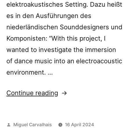
elektroakustisches Setting. Dazu heißt
es in den Ausführungen des
niederländischen Sounddesigners und
Komponisten: “With this project, I
wanted to investigate the immersion
of dance music into an electroacoustic
environment. …
“Jos
Continue reading
Smolders’s
“Textuur
Posted
Miguel Carvalhais
16 April 2024
2”