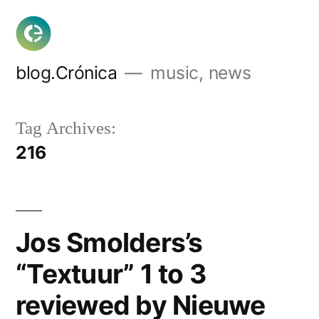
Skip
to
content
blog.Crónica
music, news
Tag Archives:
216
Jos Smolders’s
“Textuur” 1 to 3
reviewed by Nieuwe