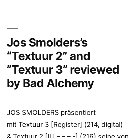
by Music
Map”
Jos Smolders’s
“Textuur 2” and
”Textuur 3” reviewed
by Bad Alchemy
JOS SMOLDERS präsentiert
mit Textuur 3 [Register] (214, digital)
& Textuur 2 [IIII – – – -] (216) seine von