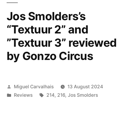
Noten”
Jos Smolders’s
“Textuur 2” and
”Textuur 3” reviewed
by Gonzo Circus
Posted
Miguel Carvalhais
13 August 2024
by
Posted
Tags:
Reviews
214
,
216
,
Jos Smolders
in