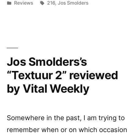
by
Posted
Tags:
Reviews
216
,
Jos Smolders
reviewed
in
by
African
Paper”
Jos Smolders’s
“Textuur 2” reviewed
by Vital Weekly
Somewhere in the past, I am trying to
remember when or on which occasion