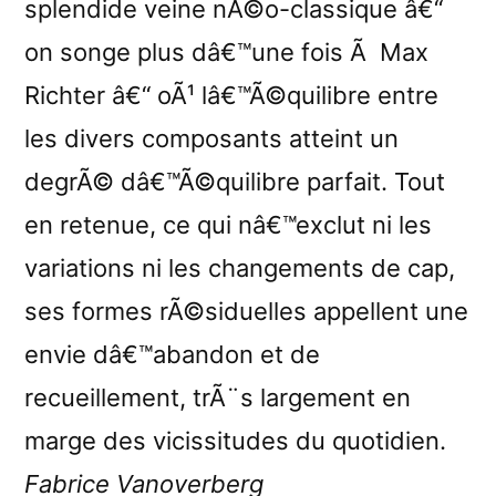
splendide veine nÃ©o-classique â€“
on songe plus dâ€™une fois Ã Max
Richter â€“ oÃ¹ lâ€™Ã©quilibre entre
les divers composants atteint un
degrÃ© dâ€™Ã©quilibre parfait. Tout
en retenue, ce qui nâ€™exclut ni les
variations ni les changements de cap,
ses formes rÃ©siduelles appellent une
envie dâ€™abandon et de
recueillement, trÃ¨s largement en
marge des vicissitudes du quotidien.
Fabrice Vanoverberg