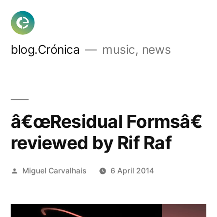
Skip
to
content
blog.Crónica
music, news
â€œResidual Formsâ€
reviewed by Rif Raf
Posted
Miguel Carvalhais
6 April 2014
by