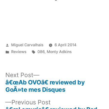
Posted
Miguel Carvalhais
6 April 2014
by
Posted
Tags:
Reviews
086
,
Monty Adkins
in
Next
Next Post
post:
â€œAb OVOâ€ reviewed by
Post
GoÃ»te mes Disques
navigation
Previous
Previous Post