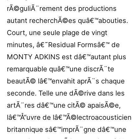
rÃ©guliÃ¨rement des productions
autant recherchÃ©es quâ€™abouties.
Court, une seule plage de vingt
minutes, â€˜Residual Formsâ€™ de
MONTY ADKINS est dâ€™autant plus
remarquable quâ€™une discrÃ¨te
beautÃ© lâ€™envahit aprÃ¨s chaque
seconde. Telle une dÃ©rive dans les
artÃ¨res dâ€™une citÃ© apaisÃ©e,
lâ€™Å“uvre de lâ€™Ã©lectroacousticien
britannique sâ€™imprÃ¨gne dâ€™une