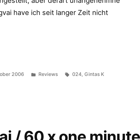
hingestellt, aber derart unangenehmne
ai have ich seit langer Zeit nicht
ngvai
Posted
Tags:
ober 2006
Reviews
024
,
Gintas K
in
 / 60 x one minute