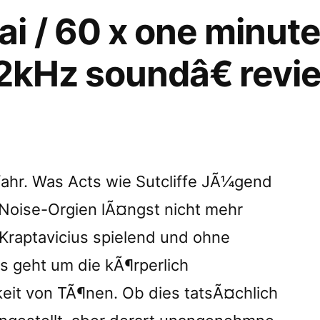
 / 60 x one minute
 2kHz soundâ€ revi
€
ed
fahr. Was Acts wie Sutcliffe JÃ¼gend
Noise-Orgien lÃ¤ngst nicht mehr
 Kraptavicius spielend und ohne
Es geht um die kÃ¶rperlich
eit von TÃ¶nen. Ob dies tatsÃ¤chlich