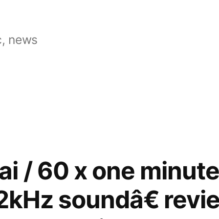
, news
 / 60 x one minute
 2kHz soundâ€ revi