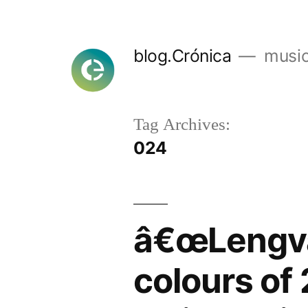
Skip
to
blog.Crónica
music
content
Tag Archives:
024
â€œLengvai
colours of