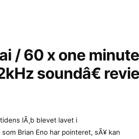
in
 / 60 x one minute
 2kHz soundâ€ revi
€
ed
tidens lÃ¸b blevet lavet i
som Brian Eno har pointeret, sÃ¥ kan