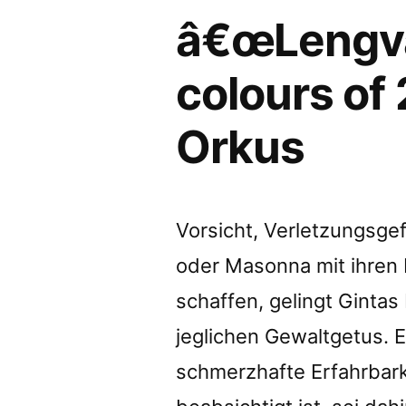
â€œLengvai
colours
of
colours of
2kHz
Orkus
soundâ
review
by
Vorsicht, Verletzungsge
Geiger”
oder Masonna mit ihren 
schaffen, gelingt Gintas
jeglichen Gewaltgetus. 
schmerzhafte Erfahrbark