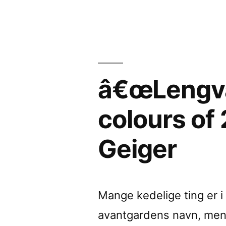
x
by
one
minute
audio
â€œLengvai
colours
of
colours of
2kHz
Geiger
soundâ
review
by
Mange kedelige ting er i 
Fluid
avantgardens navn, men 
Sonic