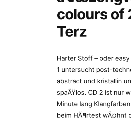
of
colours of
2kHz
Terz
soundâ
review
by
Harter Stoff – oder easy
Orkus”
1 untersucht post-techn
abstract und kristallin u
spaÃŸlos. CD 2 ist nur w
Minute lang Klangfarben
beim HÃ¶rtest wÃ¤hnt 