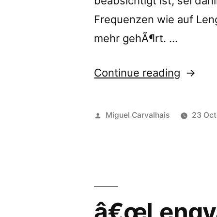
beabsichtigt ist, sei da
Frequenzen wie auf Lengv
mehr gehÃ¶rt. …
“â€œLe
Continue reading
/
60
Posted
Miguel Carvalhais
23 Oct
x
by
one
minute
audio
â€œLengvai
colours