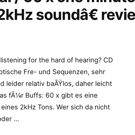
 2kHz soundâ€ revi
€
ed
 listening for the hard of hearing? CD
otische Fre- und Sequenzen, sehr
nd leider relativ baÃŸlos, daher leicht
as fÃ¼r Buffs: 60 x gibt es eine
 eines 2kHz Tons. Wer sich da nicht
oder …