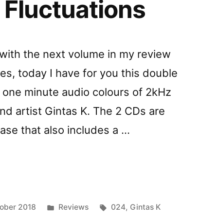
 Fluctuations
 with the next volume in my review
ses, today I have for you this double
 one minute audio colours of 2kHz
nd artist Gintas K. The 2 CDs are
case that also includes a …
ngvai
Posted
Tags:
ober 2018
Reviews
024
,
Gintas K