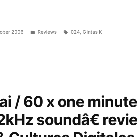
ngvai
Posted
Tags:
ober 2006
Reviews
024
,
Gintas K
in
 / 60 x one minute
 2kHz soundâ€ revi
€
ed