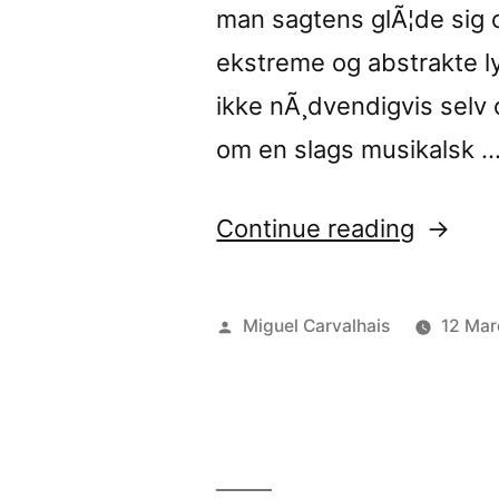
man sagtens glÃ¦de sig ov
Fluctua
ekstreme og abstrakte 
ikke nÃ¸dvendigvis selv 
om en slags musikalsk 
“â€œLe
Continue reading
/
60
Posted
Miguel Carvalhais
12 Mar
x
by
one
minute
audio