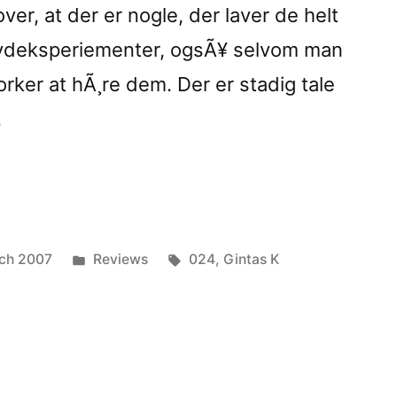
er, at der er nogle, der laver de helt
tions”
lydeksperiementer, ogsÃ¥ selvom man
orker at hÃ¸re dem. Der er stadig tale
…
ngvai
Posted
Tags:
ch 2007
Reviews
024
,
Gintas K
in