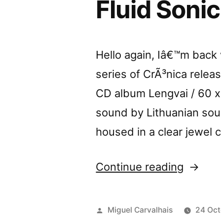
Fluid Sonic
Hello again, Iâ€™m back
series of CrÃ³nica relea
CD album Lengvai / 60 x
sound by Lithuanian sou
housed in a clear jewel 
“â€œLe
Continue reading
/
60
Posted
Miguel Carvalhais
24 Oct